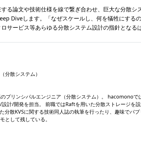
在する論文や技術仕様を線で繋ぎ合わせ、巨大な分散シ
eep Diveします。「なぜスケールし、何を犠牲にする
クロサービス等あらゆる分散システム設計の指針となる
（分散システム）
所属のプリンシパルエンジニア（分散システム）。 hacomono
設計/開発を担当。 前職ではRaftを用いた分散ストレージを設
用いた分散KVSに関する技術同人誌の執筆を行ったり、趣味でパ
モとして残している。