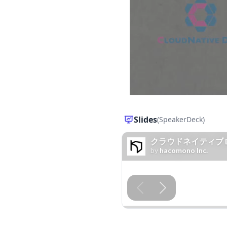
Slides
(SpeakerDeck)