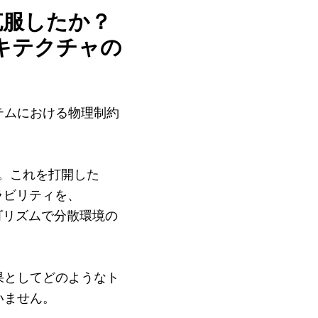
克服したか？
キテクチャの
テムにおける物理制約
た。これを打開した
ケーラビリティを、
合意アルゴリズムで分散環境の
果としてどのようなト
いません。