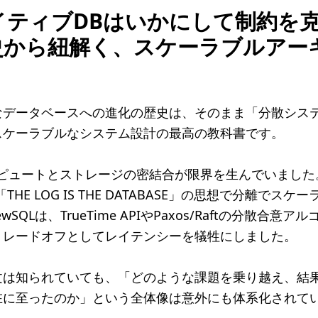
イティブDBはいかにして制約を
史から紐解く、スケーラブルアー
なデータベースへの進化の歴史は、そのまま「分散シス
スケーラブルなシステム設計の最高の教科書です。
ンピュートとストレージの密結合が限界を生んでいまし
は、「THE LOG IS THE DATABASE」の思想で分離でス
やNewSQLは、TrueTime APIやPaxos/Raftの分散
トレードオフとしてレイテンシーを犠牲にしました。
文は知られていても、「どのような課題を乗り越え、結
在に至ったのか」という全体像は意外にも体系化されて