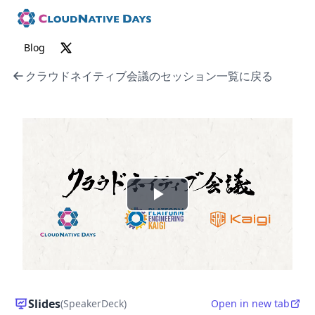
Blog
クラウドネイティブ会議のセッション一覧に戻る
P
l
a
y
Slides
(SpeakerDeck)
Open in new tab