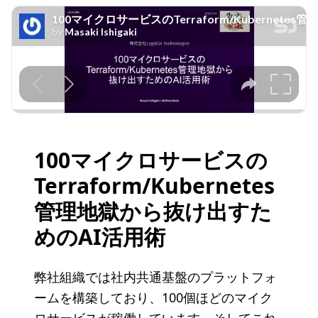
V
i
d
e
o
100マイクロサービスの
Terraform/Kubernetes
管理地獄から抜け出すた
めのAI活用術
弊社組織では社内共通基盤のプラットフォ
ームを構築しており、100個ほどのマイク