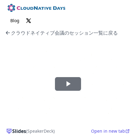
Blog
クラウドネイティブ会議のセッション一覧に戻る
P
l
a
y
Slides
(SpeakerDeck)
Open in new tab