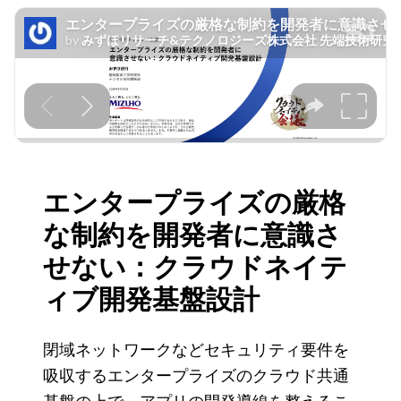
V
i
d
e
o
エンタープライズの厳格
な制約を開発者に意識さ
せない：クラウドネイテ
ィブ開発基盤設計
閉域ネットワークなどセキュリティ要件を
吸収するエンタープライズのクラウド共通