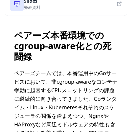
Slides
V
発表資料
i
ペアーズ本番環境での
d
cgroup-aware化との死
e
闘録
o
ペアーズチームでは、本番運用中のGoサー
ビスにおいて、非cgroup-awareなコンテナ
挙動に起因するCPUスロットリングの課題
に継続的に向き合ってきました。Goランタ
イム・Linux・Kubernetesそれぞれのスケ
ジューラの関係を踏まえつつ、Nginxや
HAProxyなど周辺ミドルウェアの特性も含