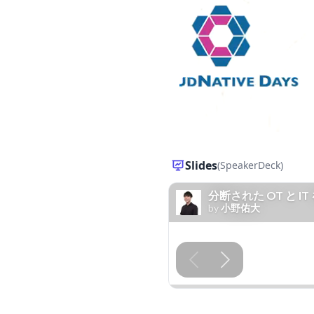
Slides
(SpeakerDeck)