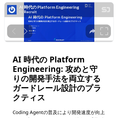
V
i
d
e
o
AI 時代の Platform
Engineering: 攻めと守
りの開発手法を両立する
ガードレール設計のプラ
クティス
Coding Agentの普及により開発速度が向上