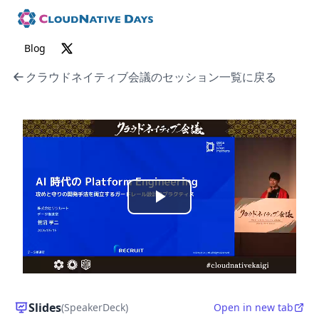
Blog
クラウドネイティブ会議のセッション一覧に戻る
P
l
a
y
Slides
(SpeakerDeck)
Open in new tab