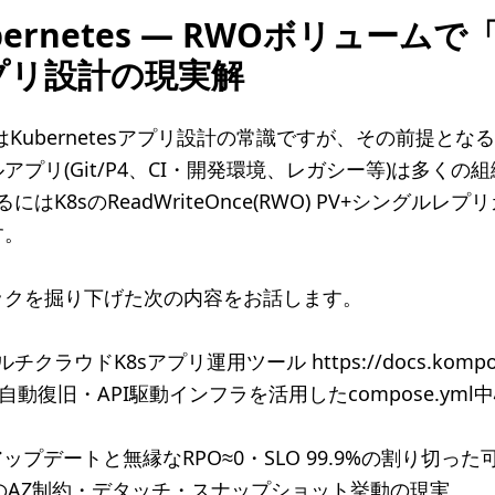
Kubernetes ― RWOボリュー
プリ設計の現実解
 Pets」はKubernetesアプリ設計の常識ですが、その前提
プリ(Git/P4、CI・開発環境、レガシー等)は多くの
はK8sのReadWriteOnce(RWO) PV+シングルレ
す。
ックを掘り下げた次の内容をお話します。
チクラウドK8sアプリ運用ツール https://docs.kompox.d
自動復旧・API駆動インフラを活用したcompose.ym
ップデートと無縁なRPO≈0・SLO 99.9%の割り切っ
OのAZ制約・デタッチ・スナップショット挙動の現実