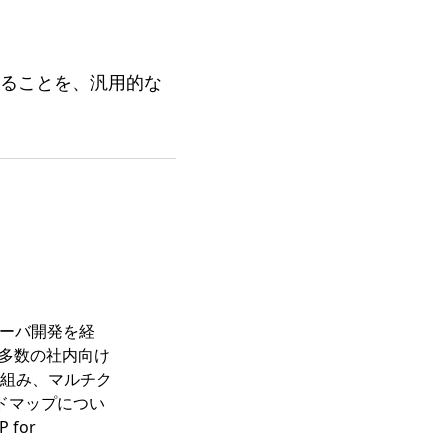
得ることを、汎用的な
サーバ開発を経
eで多数の社内向け
組み、マルチク
ードマップについ
 for