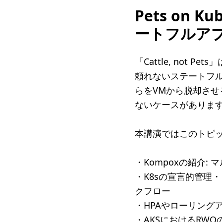
Pets on 
ートフルア
「Cattle, not
頼れないステートフルア
らをVMから脱却させるに
ないケースがありま
本講演ではこのトピ
・Kompoxの紹介: マル
・K8sの宣言的管理・
クフロー
・HPAやローリングア
・AKSにおけるRW