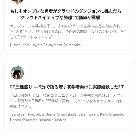
もしもオンプレな勇者がクラウドのダンジョンに挑んだら
——“クラウドネイティブな発想”で価値が覚醒
オンプレミスの常識を手に、未知のクラウド世界へと足を踏み入れ
た“勇者”たち。 待ち受けるのは、予想外の問題、設計のジレンマ、そ
して“クラウドネイティブ”...
Hiroshi Kato, Hayato Shida, Maria Shimosaka
LT三種盛り — 5分で語る若手初学者向けに実際経験したLT
「LT三種盛り」は、技術コミュニティLT／若手初学者向けLT／オフラ
イン限定5分LT BoF の3部構成で実施。 その中でも本セッションでは、
初めて学ぶ...
Tsuruyoshi Ryu, Shota Uneno, Shun Takeda, Banri Kakehi, Keito Okamoto,
Haruto Yokoyama, Yasutaka Yoshida