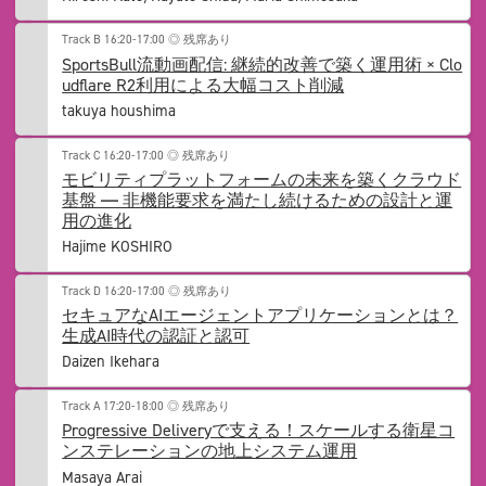
Track B
16:20-17:00
◎ 残席あり
SportsBull流動画配信: 継続的改善で築く運用術 × Clo
udflare R2利用による大幅コスト削減
takuya houshima
Track C
16:20-17:00
◎ 残席あり
モビリティプラットフォームの未来を築くクラウド
基盤 ― 非機能要求を満たし続けるための設計と運
用の進化
Hajime KOSHIRO
Track D
16:20-17:00
◎ 残席あり
セキュアなAIエージェントアプリケーションとは？
生成AI時代の認証と認可
Daizen Ikehara
Track A
17:20-18:00
◎ 残席あり
Progressive Deliveryで支える！スケールする衛星コ
ンステレーションの地上システム運用
Masaya Arai