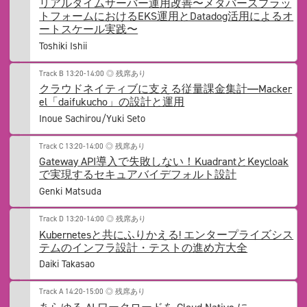
リアルタイムサーバー運用改善〜メタバースプラッ
トフォームにおけるEKS運用とDatadog活用によるオ
ートスケール実践〜
Toshiki Ishii
Track B
13:20-14:00
◎ 残席あり
クラウドネイティブに支える従量課金集計―Macker
el「daifukucho」の設計と運用
Inoue Sachirou/Yuki Seto
Track C
13:20-14:00
◎ 残席あり
Gateway API導入で失敗しない！KuadrantとKeycloak
で実現するセキュアバイデフォルト設計
Genki Matsuda
Track D
13:20-14:00
◎ 残席あり
Kubernetesと共にふりかえる! エンタープライズシス
テムのインフラ設計・テストの進め方大全
Daiki Takasao
Track A
14:20-15:00
◎ 残席あり