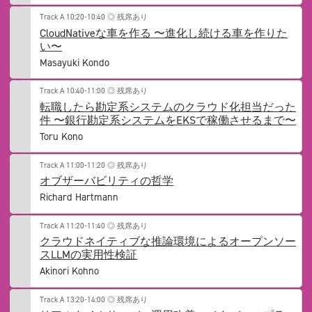
Track A
10:20-10:40
◎ 残席あり
CloudNativeな車を作る 〜進化し続ける車を作りた
い〜
Masayuki Kondo
Track A
10:40-11:00
◎ 残席あり
転職したら勘定系システムのクラウド化担当だった
件 〜銀行勘定系システムをEKSで稼働させるまで〜
Toru Kono
Track A
11:00-11:20
◎ 残席あり
オブザーバビリティの哲学
Richard Hartmann
Track A
11:20-11:40
◎ 残席あり
クラウドネイティブな推論環境によるオープンソー
スLLMの実用性検証
Akinori Kohno
Track A
13:20-14:00
◎ 残席あり