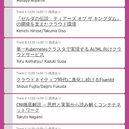
Masaya Aoyama
Track A
13:20-14:00
◎ 残席あり
『ゼルダの伝説 ティアーズ オブ ザ キングダム』
の開発を支えたクラウド環境
Kenichi Hirose/Takuma Oiso
Track B
13:20-14:00
◎ 残席あり
単一Kubernetesクラスタで実現する AI/ML 向けクラ
ウドサービス
Toru Komatsu/ Kazuki Suda
Track C
13:20-14:00
◎ 残席あり
クラウドネイティブ時代に進化し続けるFluentd
Shizuo Fujita/Daijiro Fukuda
Track D
13:20-14:00
◎ 残席あり
CNI徹底解説 ～思想と実装から読み解くコンテナネ
ットワーク
Takuto Nagami
Track A
14:20-15:00
◎ 残席あり