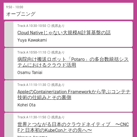
9:50 - 10:00
オープニング
Track A
10:30-10:50
◎ 残席あり
Cloud Nativeじゃない大規模AI計算基盤の話
Yuya Kawakami
Track A
10:50-11:10
◎ 残席あり
病院向け搬送ロボット「Potaro」の多台数統括シス
テムにおけるクラウド活用
Osamu Taniai
Track A
11:10-11:30
◎ 残席あり
AppleのContainerization Frameworkから学ぶコンテナ
技術の仕組みとその裏側
Kohei Ota
Track A
11:30-11:50
◎ 残席あり
世界とつながる日本のクラウドネイティブ 〜CNC
Fと日本初のKubeConとその先へ〜