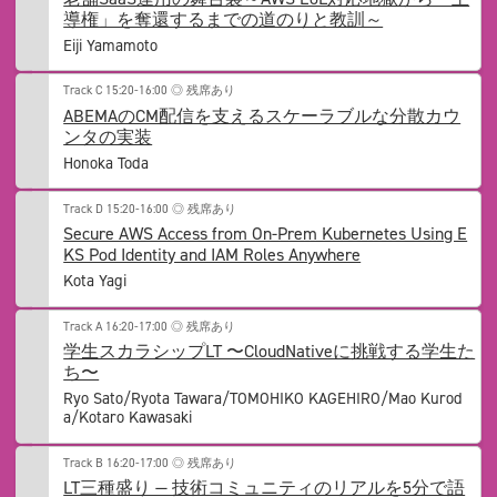
導権」を奪還するまでの道のりと教訓～
Eiji Yamamoto
Track C
15:20-16:00
◎ 残席あり
ABEMAのCM配信を支えるスケーラブルな分散カウ
ンタの実装
Honoka Toda
Track D
15:20-16:00
◎ 残席あり
Secure AWS Access from On-Prem Kubernetes Using E
KS Pod Identity and IAM Roles Anywhere
Kota Yagi
Track A
16:20-17:00
◎ 残席あり
学生スカラシップLT 〜CloudNativeに挑戦する学生た
ち〜
Ryo Sato/Ryota Tawara/TOMOHIKO KAGEHIRO/Mao Kurod
a/Kotaro Kawasaki
Track B
16:20-17:00
◎ 残席あり
LT三種盛り — 技術コミュニティのリアルを5分で語