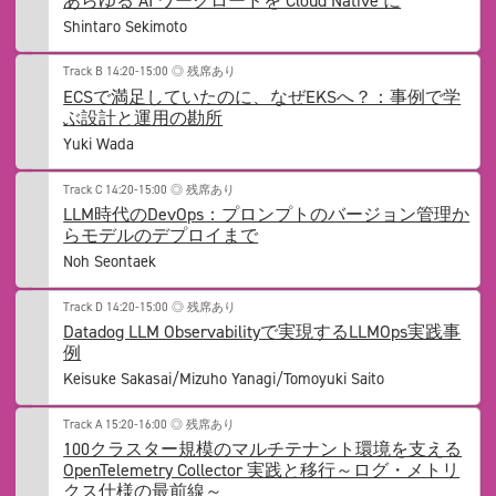
あらゆる AI ワークロードを Cloud Native に
Shintaro Sekimoto
Track B
14:20-15:00
◎ 残席あり
ECSで満足していたのに、なぜEKSへ？：事例で学
ぶ設計と運用の勘所
Yuki Wada
Track C
14:20-15:00
◎ 残席あり
LLM時代のDevOps：プロンプトのバージョン管理か
らモデルのデプロイまで
Noh Seontaek
Track D
14:20-15:00
◎ 残席あり
Datadog LLM Observabilityで実現するLLMOps実践事
例
Keisuke Sakasai/Mizuho Yanagi/Tomoyuki Saito
Track A
15:20-16:00
◎ 残席あり
100クラスター規模のマルチテナント環境を支える
OpenTelemetry Collector 実践と移行～ログ・メトリ
クス仕様の最前線～