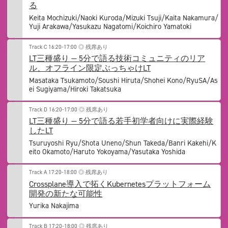
る
Keita Mochizuki/Naoki Kuroda/Mizuki Tsuji/Kaita Nakamura/
Yuji Arakawa/Yasukazu Nagatomi/Koichiro Yamatoki
Track C
16:20-17:00
◎ 残席あり
LT三種盛り — 5分で語る技術コミュニティのリア
ル、オフライン限定ぶっちゃけLT
Masataka Tsukamoto/Soushi Hiruta/Shohei Kono/RyuSA/As
ei Sugiyama/Hiroki Takatsuka
Track D
16:20-17:00
◎ 残席あり
LT三種盛り — 5分で語る若手初学者向けに実際経験
したLT
Tsuruyoshi Ryu/Shota Uneno/Shun Takeda/Banri Kakehi/K
eito Okamoto/Haruto Yokoyama/Yasutaka Yoshida
Track A
17:20-18:00
◎ 残席あり
Crossplane導入で拓くKubernetesプラットフォーム
開発の新たな可能性
Yurika Nakajima
Track B
17:20-18:00
◎ 残席あり