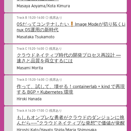
Masaya Aoyama/Kota Kimura
Track B
15:20-16:00
◎ 残席あり
OSだってコンテナしたい❗Image Modeが切り拓くLi
nux OS運用の新時代
Masataka Tsukamoto
Track C
15:20-16:00
◎ 残席あり
クラウドネイティブ時代の開発プロセス再設計 ―
速さと品質を両立するには
Masami Morita
Track D
15:20-16:00
◎ 残席あり
作って、試して、壊せる！containerlab × kind で再現
する BGP + Kubernetes 環境
Hiroki Hanada
Track A
16:20-17:00
◎ 残席あり
もしもオンプレな勇者がクラウドのダンジョンに挑
んだら——“クラウドネイティブな発想”で価値が覚醒
Hiroshi Kato/Hayato Shida/Maria Shimosaka