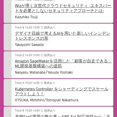
Wizが導く次世代クラウドセキュリティ -エキスパー
トを必要としないセキュリティアプローチとは-
Kazuhiko Tsuji
Track B
14:20-15:00
◎ 残席あり
デザイナ目線で考えるAIを用いた新しいインシデン
トレスポンスの形
Takayoshi Sawada
Track D
14:20-15:00
◎ 残席あり
Amazon SageMakerを活用した「顧客が自走できる」
ML開発基盤構築への道筋
Naoyasu Watanabe/Yasuda Yoshiaki
Track A
15:20-16:00
◎ 残席あり
Kubernetes Controller をシャーディングでスケール
アウトしよう！
OTSUKA, Motohiro/Tomoyuki Nakamura
Track B
15:20-16:00
◎ 残席あり
老舗SaaS運用の舞台裏～AWS EoL対応地獄から「主