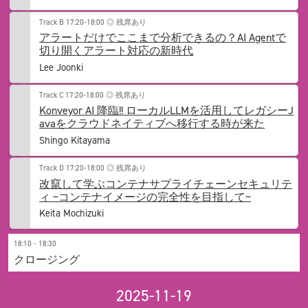
Track B
17:20-18:00
◎ 残席あり
アラートだけでここまで分析できるの？AI Agentで
切り開くアラート対応の新時代
Lee Joonki
Track C
17:20-18:00
◎ 残席あり
Konveyor AI 降臨!! ローカルLLMを活用してレガシーJ
avaをクラウドネイティブへ移行する時が来た
Shingo Kitayama
Track D
17:20-18:00
◎ 残席あり
改竄して学ぶコンテナサプライチェーンセキュリテ
ィ ~コンテナイメージの完全性を目指して~
Keita Mochizuki
18:10 - 18:30
クロージング
2025-11-19