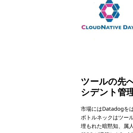
ツールの先
シデント管理
市場にはDatado
ボトルネックはツー
埋もれた暗黙知、属