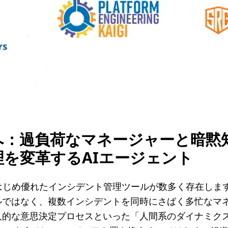
l
a
y
V
i
d
へ：過負荷なマネージャーと暗黙
e
を変革するAIエージェント
o
gをはじめ優れたインシデント管理ツールが数多く存在し
ルではなく、複数インシデントを同時にさばく多忙なマ
人的な意思決定プロセスといった「人間系のダイナミク