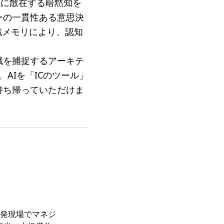
組織に散在する暗黙知を
ーの一貫性ある意思決
織メモリにより、認知
識を捕捉するアーキテ
AIを「ICのツール」
持ち帰っていただけま
発現場でマネジ