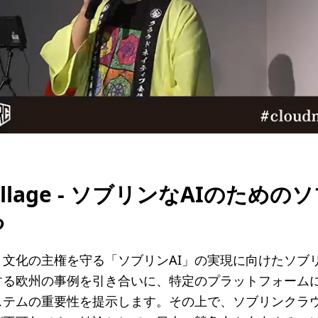
l
a
y
V
i
d
 a village - ソブリンなAIのた
e
る
o
文化の主権を守る「ソブリンAI」の実現に向けたソブ
する欧州の事例を引き合いに、特定のプラットフォーム
ステムの重要性を提示します。その上で、ソブリンクラ