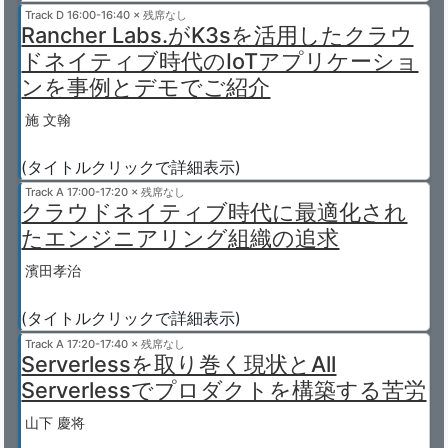
Track D
16:00-16:40 × 残席なし
Rancher Labs.がK3sを活用したクラウ
ドネイティブ時代のIoTアプリケーショ
ンを事例とデモでご紹介
施 文翰
(タイトルクリックで詳細表示)
Track A
17:00-17:20 × 残席なし
クラウドネイティブ時代に最適化され
たエンジニアリング組織の追求
濱田孝治
(タイトルクリックで詳細表示)
Track A
17:20-17:40 × 残席なし
Serverlessを取り巻く現状とAll
Serverlessでプロダクトを構築する苦労
山下 慶将